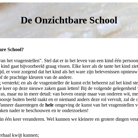
De Onzichtbare School
are School?
 het vragenstellen". Stel dat er in het leven van een kind één persoon
kind gaat bijvoorbeeld graag vissen. Elke keer als de tante het kind ziet,
ijd, er voor zorgend dat het kind als het ware zijn belevenissen opnieuw 
of de prachtige kleuren van de andere.
versterkt; en als de vragensteller de kunst echt beheerst zal het kind 
 keer op deze nieuwe zaken gaan letten! Bij de volgende gelegenheid w
 was, maar nu in meer detail: van boven oranje maar van onderen wit, me
oosje buiten beeld raakt en er niemand anders deze rol vervult, zal de
Wanneer daarentegen de
hele
omgeving de kunst van het vragenstellen ver
zaken nader te beschouwen en te onderzoeken!
 in één keer veranderen. Wel kunnen we kleinere en grotere dingen ver
erhaal kwijt kunnen;