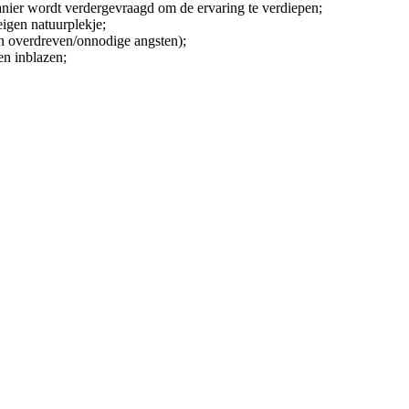
nier wordt verdergevraagd om de ervaring te verdiepen;
eigen natuurplekje;
 overdreven/onnodige angsten);
en inblazen;