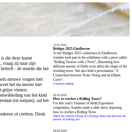
21-07-2025
Bridges 2025 Eindhoven
At the Bridges 2025 conference in Eindhoven,
 is die deze kunst
Anneke took part in the exhibition with a piece called
"Rolling Toruses with a Twist", illustrating how
 vraag zij naar zijn
different amonts of Dehn twist affect the shape of the
beleeft - de moeite die het
resulting torus. She also held a presentation "A
Connection between Twine String and an Elliptic
steeds nieuwe vragen met
Curve".
eet het nu ineens niet
Continue reading...
t grijze vinnen.
 ontwikkeling van het kind
26-10-2024
How to crochet a Rolling Torus?
staat (en toepast), zal het
For this year's Summer of Math Exposition
competition, Anneke made a slide show depicting
how to crochet a Rolling Torus.
anderen of creëren. Denk
Watch the smooth rolling of a Rolling Torus and discover the
process of making one...
26-05-2024