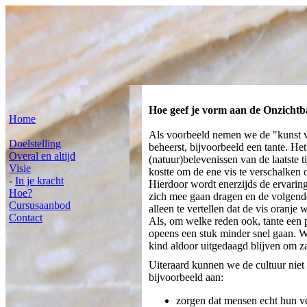
Hoe geef je vorm aan de Onzichtb
Home
Als voorbeeld nemen we de "kunst van
Doelstelling
beheerst, bijvoorbeeld een tante. Het 
Overal en altijd
(natuur)belevenissen van de laatste t
Visie
kostte om de ene vis te verschalken 
-
In je kracht
Hierdoor wordt enerzijds de ervaring 
Hoe?
zich mee gaan dragen en de volgende
Cursusaanbod
alleen te vertellen dat de vis oranje
Contact
Als, om welke reden ook, tante een p
opeens een stuk minder snel gaan. 
kind aldoor uitgedaagd blijven om 
Uiteraard kunnen we de cultuur niet
bijvoorbeeld aan:
zorgen dat mensen echt hun v