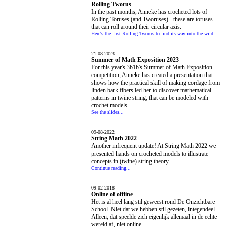
Rolling Tworus
In the past months, Anneke has crocheted lots of
Rolling Toruses (and Tworuses) - these are toruses
that can roll around their circular axis.
Here's the first Rolling Tworus to find its way into the wild...
21-08-2023
Summer of Math Exposition 2023
For this year's 3b1b's Summer of Math Exposition
competition, Anneke has created a presentation that
shows how the practical skill of making cordage from
linden bark fibers led her to discover mathematical
patterns in twine string, that can be modeled with
crochet models.
See the slides...
09-08-2022
String Math 2022
Another infrequent update! At String Math 2022 we
presented hands on crocheted models to illustrate
concepts in (twine) string theory.
Continue reading...
09-02-2018
Online of offline
Het is al heel lang stil geweest rond De Onzichtbare
School. Niet dat we hebben stil gezeten, integendeel.
Alleen, dat speelde zich eigenlijk allemaal in de echte
wereld af, niet online.